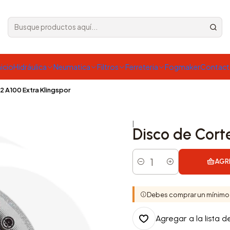
nicio
Hidráulica
Neumatica
Filtros
Ferreteria
Fogmaker
Contac
/2 A100 Extra Klingspor
|
Disco de Corte
AGR
Cantidad
Debes comprar un mínimo
Agregar a la lista d