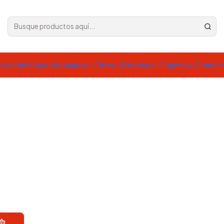
nicio
Hidráulica
Neumatica
Filtros
Ferreteria
Fogmaker
Contac