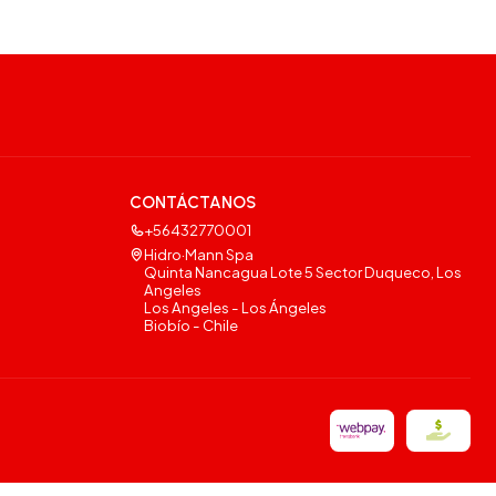
CONTÁCTANOS
+56432770001
Hidro·Mann Spa
Quinta Nancagua Lote 5 Sector Duqueco, Los
Angeles
Los Angeles - Los Ángeles
Biobío - Chile