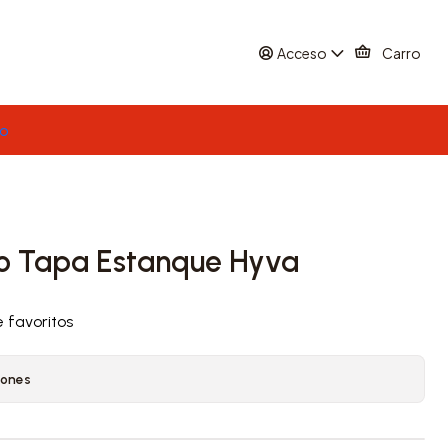
Acceso
Carro
to
ro Tapa Estanque Hyva
e favoritos
iones