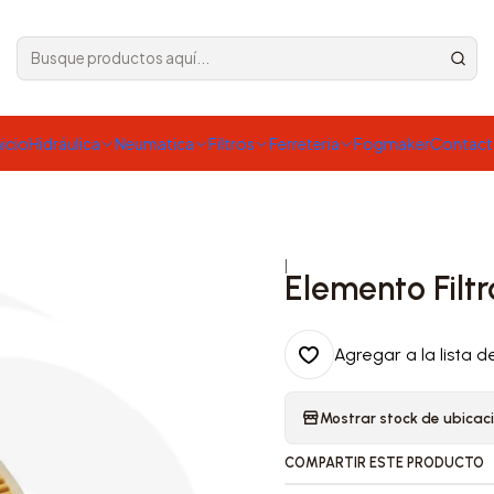
nicio
Hidráulica
Neumatica
Filtros
Ferreteria
Fogmaker
Contac
|
Elemento Filt
Agregar a la lista d
Mostrar stock de ubicac
COMPARTIR ESTE PRODUCTO