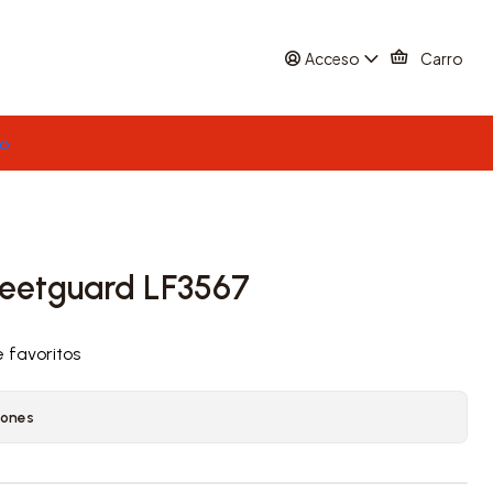
Acceso
Carro
to
Fleetguard LF3567
e favoritos
iones