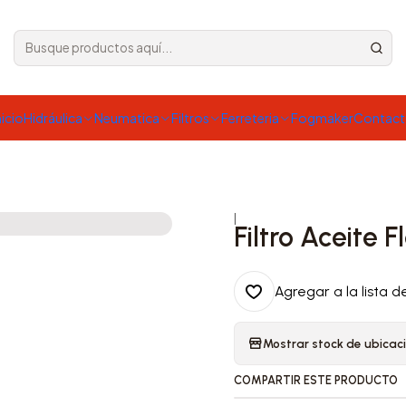
nicio
Hidráulica
Neumatica
Filtros
Ferreteria
Fogmaker
Contac
|
Filtro Aceite 
Agregar a la lista d
Mostrar stock de ubicac
COMPARTIR ESTE PRODUCTO