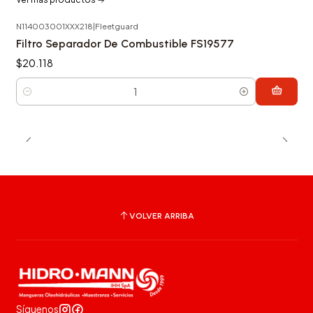
N114003001XXX218
|
Fleetguard
Filtro Separador De Combustible FS19577
$20.118
Cantidad
VOLVER ARRIBA
Síguenos