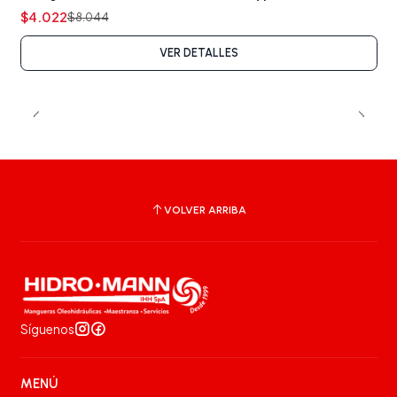
Agotado
$4.022
$8.044
VER DETALLES
VOLVER ARRIBA
Síguenos
MENÚ